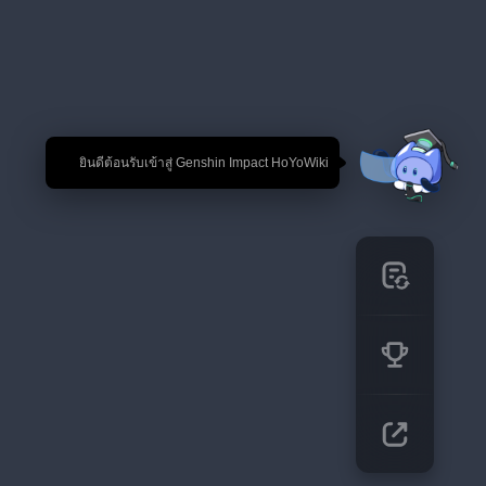
🎉 ยินดีต้อนรับเข้าสู่ Genshin Impact HoYoWiki