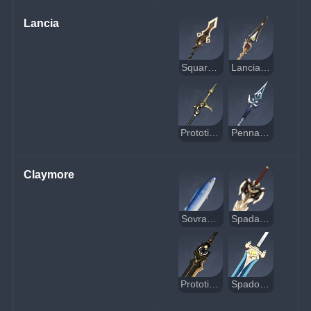
Lancia
Squarciavortice
Lancia litica
Prototipo di Luce stellare
Pennacchio nero
Claymore
Sovrano marino
Spada d'osso di serpente
Prototipo arcaico
Spadone del Cavalcacieli