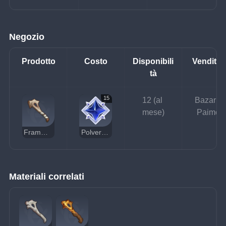
Negozio
Prodotto
Costo
Disponibili
Venditor
tà
15
12 (al 
Bazar di
mese)
Paimon
Frammento d'osso solido
Polvere stellare senza padrone
Materiali correlati