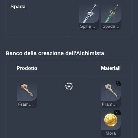
Spada
Spina di ferro
Spada del Cavalcacieli
Banco della creazione dell'Alchimista
Prodotto
Materiali
3
Frammento d'osso solido
Frammento d'osso fragile
25
Mora