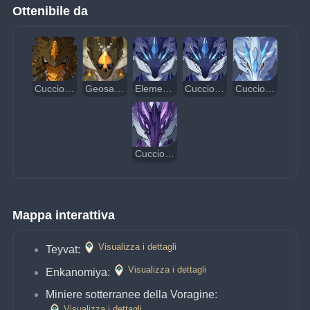
Ottenibile da
Cucciolo di Geosauro
Geosauro
Elementosauro abissale primordiale
Cucciolo di Elementosauro abissale primordiale
Cucciolo di Elementosauro abissale Azzannabrina
Cucciolo di Elementosauro abissale Divoratuono
Mappa interattiva
Visualizza i dettagli
Teyvat:
Visualizza i dettagli
Enkanomiya:
Miniere sotterranee della Voragine:
Visualizza i dettagli