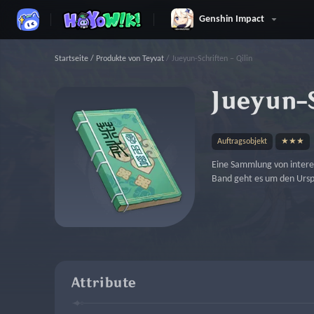
Genshin Impact
Startseite
/
Produkte von Teyvat
/
Jueyun-Schriften – Qilin
Jueyun-
Auftragsobjekt
★★★
Eine Sammlung von interes
Band geht es um den Urspr
Attribute