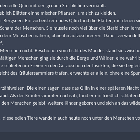
den edle Qilin mit den groben Sterblichen vermählt.
blich Blätter einheimischer Pflanzen, um sich zu kleiden.
Bergseen. Ein vorbeistreifendes Qilin fand die Blätter, mit denen si
ie Scham der Menschen. Sie musste noch viel über die Sterblichen lern
 dem Menschen nähern, ohne ihn aufzuschrecken. Daher verwandelte s
f.
r Menschen nicht. Beschienen vom Licht des Mondes stand sie zwisc
ltigen Menschen ging sie durch die Berge und Wälder, eine wahrlich
 schliefen im Freien zu den Geräuschen der Insekten, die sie begleit
cht des Kräutersammlers trafen, erwachte er allein, ohne eine Spur 
rzählweisen. Die einen sagen, dass das Qilin in einer späteren Nach
and. Als der Kräutersammler nachsah, fand er ein friedlich schlafend
t den Menschen gelebt, weitere Kinder geboren und sich an das wil
, diese edlen Tiere wandeln auch heute noch unter den Menschen von