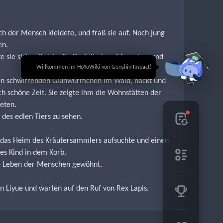
ch der Mensch kleidete, und fraß sie auf. Noch jung 
en.
ie sich selbst in die Gestalt eines Menschen und 
🎉 Willkommen im HoYoWiki von Genshin Impact!
hen schwirrenden Glühwürmchen im Wald, nackt und 
 schöne Zeit. Sie zeigte ihm die Wohnstätten der 
eten.
des edlen Tiers zu sehen.
t das Heim des Kräutersammlers aufsuchte und einen 
es Kind in dem Korb.
de Leben der Menschen gewöhnt.
 Liyue und warten auf den Ruf von Rex Lapis.