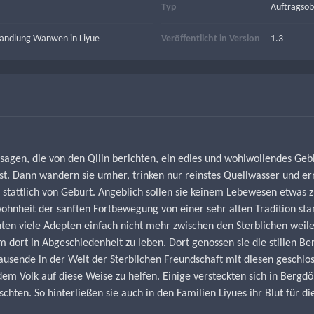
Typ
Auftragsob
handlung Wanwen in Liyue
Veröffentlicht in Version
1.3
agen, die von den Qilin berichten, ein edles und wohlwollendes Geblü
ist. Dann wandern sie umher, trinken nur reinstes Quellwasser und e
 stattlich von Geburt. Angeblich sollen sie keinem Lebewesen etwas z
wohnheit der sanften Fortbewegung von einer sehr alten Tradition sta
en viele Adepten einfach nicht mehr zwischen den Sterblichen weilen
 dort in Abgeschiedenheit zu leben. Dort genossen sie die stillen Be
ausende in der Welt der Sterblichen Freundschaft mit diesen geschlos
 Volk auf diese Weise zu helfen. Einige versteckten sich in Bergdör
ten. So hinterließen sie auch in den Familien Liyues ihr Blut für di