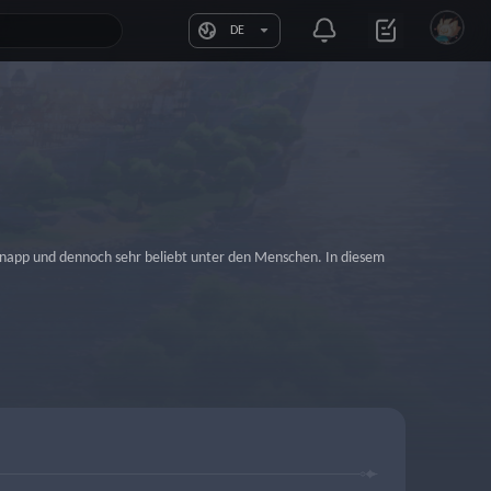
DE
 knapp und dennoch sehr beliebt unter den Menschen. In diesem 