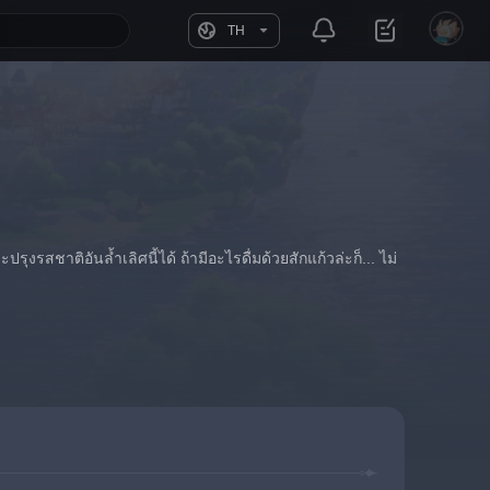
TH
ุงรสชาติอันล้ำเลิศนี้ได้ ถ้ามีอะไรดื่มด้วยสักแก้วล่ะก็... ไม่