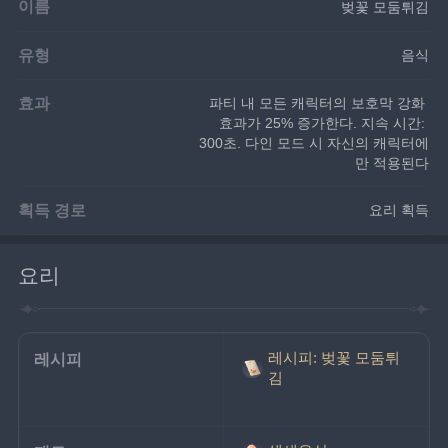
이름
벚꽃 모둠튀김
유형
음식
효과
파티 내 모든 캐릭터의 보호막 강화 
효과가 25% 증가한다. 지속 시간: 
300초. 다인 모드 시 자신의 캐릭터에
만 적용된다
획득 경로
요리 획득
요리
레시피: 벚꽃 모둠튀
레시피
김