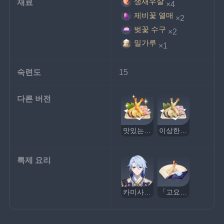
생새우살
재료
×4
제비꽃 열매
×2
벚꽃 수구
×2
밀가루
×1
숙련도
15
다른 버전
맛있는 벚꽃 모둠튀김
이상한 벚꽃 모둠튀김
특제 요리
카미사토 아야토
「고요한 정취」