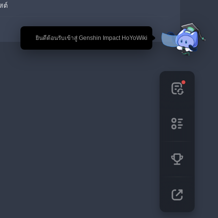
สต์
🎉 ยินดีต้อนรับเข้าสู่ Genshin Impact HoYoWiki