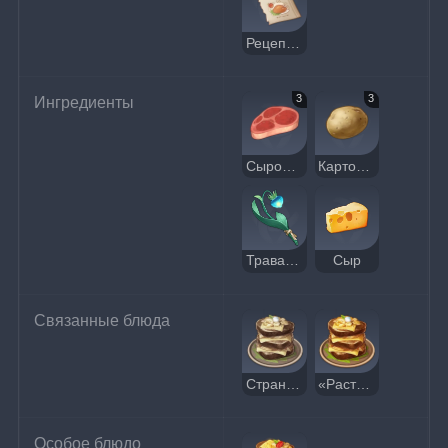
Рецепт: «Расти гора»
3
3
Ингредиенты
Сырое мясо
Картофель
Трава-светяшка
Сыр
Связанные блюда
Странная «Расти гора»
«Расти гора»
Особое блюдо