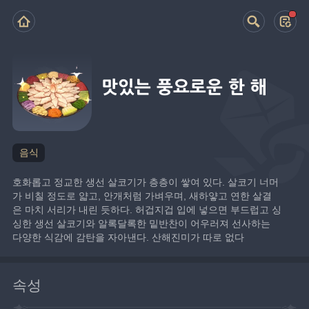
맛있는 풍요로운 한 해
음식
호화롭고 정교한 생선 살코기가 층층이 쌓여 있다. 살코기 너머
가 비칠 정도로 얇고, 안개처럼 가벼우며, 새하얗고 연한 살결
은 마치 서리가 내린 듯하다. 허겁지겁 입에 넣으면 부드럽고 싱
싱한 생선 살코기와 알록달록한 밑반찬이 어우러져 선사하는 
다양한 식감에 감탄을 자아낸다. 산해진미가 따로 없다
속성