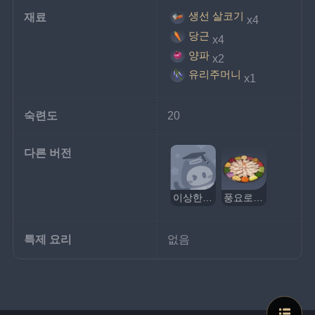
생선 살코기
재료
x4
당근
x4
양파
x2
유리주머니
x1
숙련도
20
다른 버전
이상한 풍요로운 한 해
풍요로운 한 해
특제 요리
없음