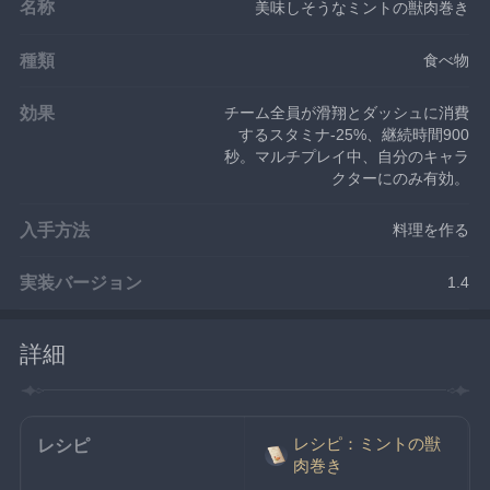
名称
美味しそうなミントの獣肉巻き
種類
食べ物
効果
チーム全員が滑翔とダッシュに消費
するスタミナ-25%、継続時間900
秒。マルチプレイ中、自分のキャラ
クターにのみ有効。
入手方法
料理を作る
実装バージョン
1.4
詳細
レシピ：ミントの獣
レシピ
肉巻き