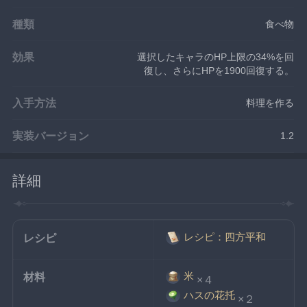
種類
食べ物
効果
選択したキャラのHP上限の34%を回
復し、さらにHPを1900回復する。
入手方法
料理を作る
実装バージョン
1.2
詳細
レシピ：四方平和
レシピ
米
材料
×４
ハスの花托
×２