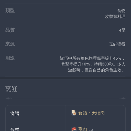
類型
食物
攻擊類料理
品質
4星
來源
烹飪獲得
用途
隊伍中所有角色物理傷害提升45%，
暴擊率提升10%，持續300秒。多人
遊戲時，僅對自己的角色生效。
烹飪
食譜：天樞肉
食譜
獸肉
食材
×4