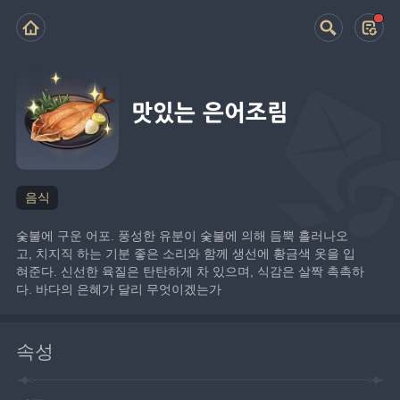
맛있는 은어조림
음식
숯불에 구운 어포. 풍성한 유분이 숯불에 의해 듬뿍 흘러나오
고, 치지직 하는 기분 좋은 소리와 함께 생선에 황금색 옷을 입
혀준다. 신선한 육질은 탄탄하게 차 있으며, 식감은 살짝 촉촉하
다. 바다의 은혜가 달리 무엇이겠는가
속성