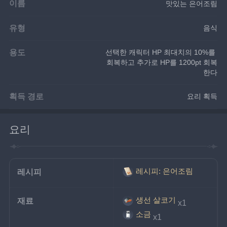
이름
맛있는 은어조림
유형
음식
용도
선택한 캐릭터 HP 최대치의 10%를 
회복하고 추가로 HP를 1200pt 회복
한다
획득 경로
요리 획득
요리
레시피: 은어조림
레시피
생선 살코기
재료
x1
소금
x1