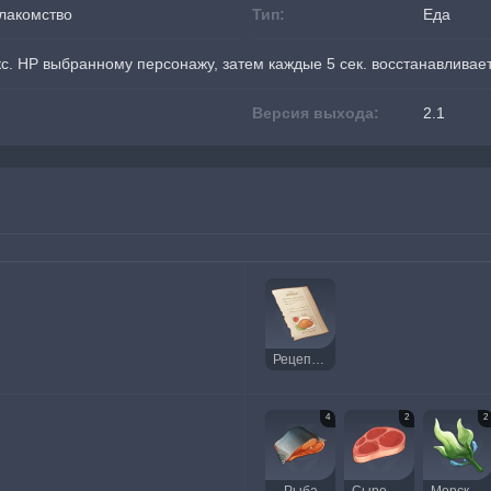
лакомство
Тип:
Еда
с. HP выбранному персонажу, затем каждые 5 сек. восстанавливает 
Версия выхода:
2.1
Рецепт: Бодрящее кошачье лакомство
4
2
2