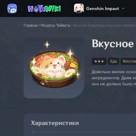
Genshin Impact
Главная
/
Ресурсы Тейвата
/
Вкусное бодрящее кошачье лакомст
Вкусное
★★★
Еда
Восста
Довольно милое основ
ингредиентов. Даже к
оно не должно было п
Характеристики