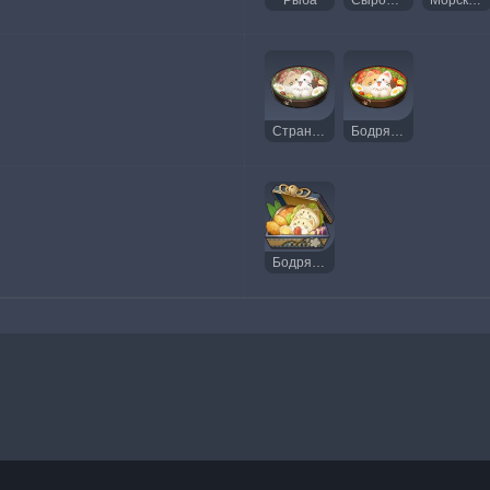
Рыба
Сырое мясо
Морская водоросль
Странное бодрящее кошачье лакомство
Бодрящее кошачье лакомство
Бодрящий бэнто