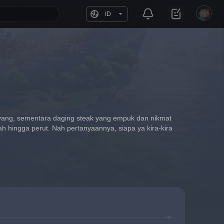
ID
ang, sementara daging steak yang empuk dan nikmat 
 hingga perut. Nah pertanyaannya, siapa ya kira-kira 