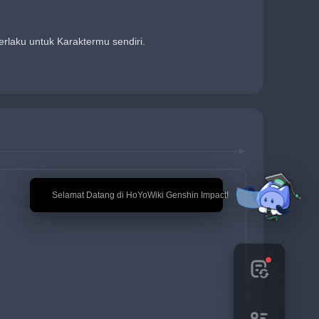
rlaku untuk Karaktermu sendiri.
🎉 Selamat Datang di HoYoWiki Genshin Impact!