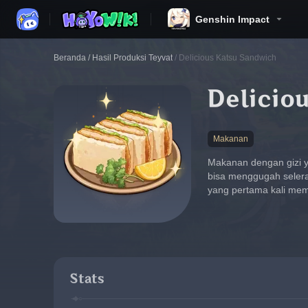
Genshin Impact
Beranda
/
Hasil Produksi Teyvat
/
Delicious Katsu Sandwich
Delicio
Makanan
Makanan dengan gizi 
bisa menggugah selera.
yang pertama kali memi
Stats