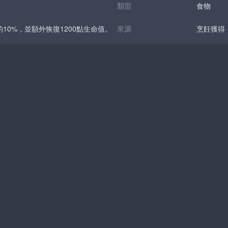
類型
食物
10%，並額外恢復1200點生命值。
來源
烹飪獲得