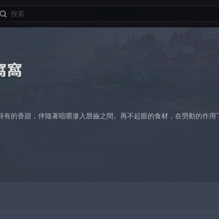
窩窩
特有的香甜，伴隨著咀嚼滲入唇齒之間。再不起眼的食材，在勞動的作用
。