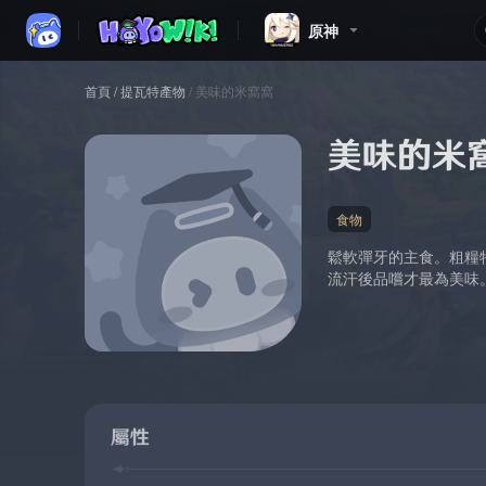
原神
首頁
/
提瓦特產物
/
美味的米窩窩
美味的米
食物
鬆軟彈牙的主食。粗糧
流汗後品嚐才最為美味
屬性