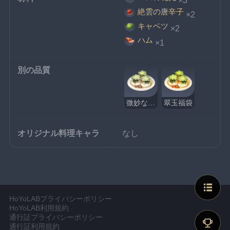
×3
絶雲の唐辛子
×2
キャベツ
×2
ハム
×1
別の品質
微妙な翠玉福袋
翠玉福袋
オリジナル料理キャラ
なし
HoYoLABプライバシーポリシー
HoYoLAB利用規約
通行証プライバシーポリシー
通行証利用規約