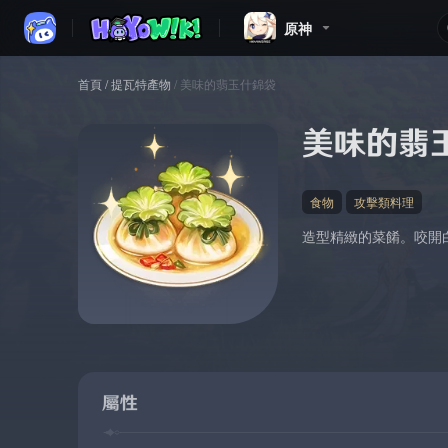
原神
首頁
/
提瓦特產物
/
美味的翡玉什錦袋
美味的翡
食物
攻擊類料理
造型精緻的菜餚。咬開
屬性