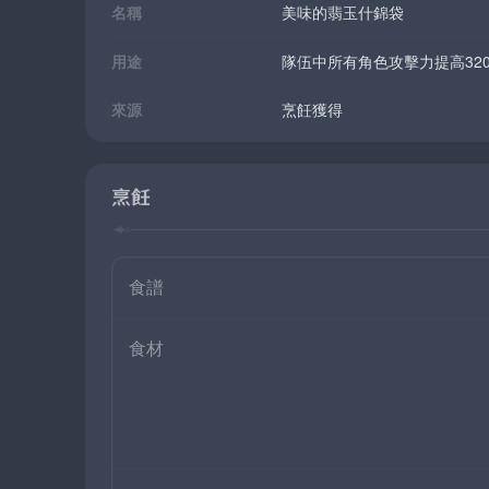
名稱
美味的翡玉什錦袋
用途
隊伍中所有角色攻擊力提高32
來源
烹飪獲得
烹飪
食譜
食材