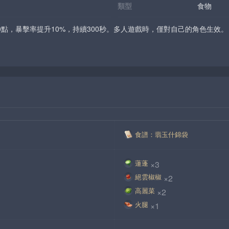
類型
食物
0點，暴擊率提升10%，持續300秒。多人遊戲時，僅對自己的角色生效。
食譜：翡玉什錦袋
蓮蓬
×3
絕雲椒椒
×2
高麗菜
×2
火腿
×1