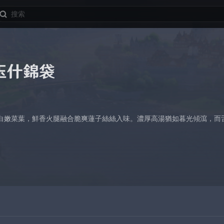
玉什錦袋
白嫩菜葉，鮮香火腿融合脆爽蓮子絲絲入味。濃厚高湯猶如暮光傾瀉，而