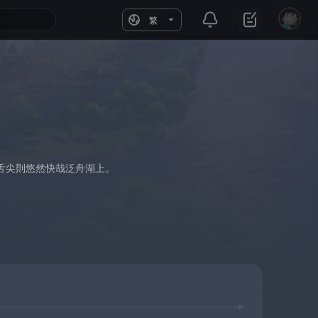
繁
舌尖則悠然快哉泛舟湖上。