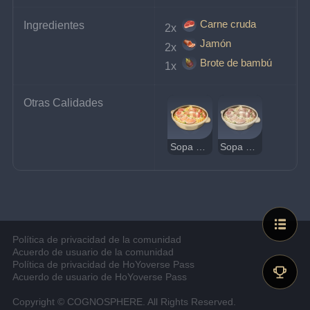
Carne cruda
Ingredientes
2x 
Jamón
2x 
Brote de bambú
1x 
Otras Calidades
Sopa de brotes de bambú
Sopa de brotes de bambú extraña
Política de privacidad de la comunidad
Acuerdo de usuario de la comunidad
Política de privacidad de HoYoverse Pass
Acuerdo de usuario de HoYoverse Pass
Copyright © COGNOSPHERE. All Rights Reserved.