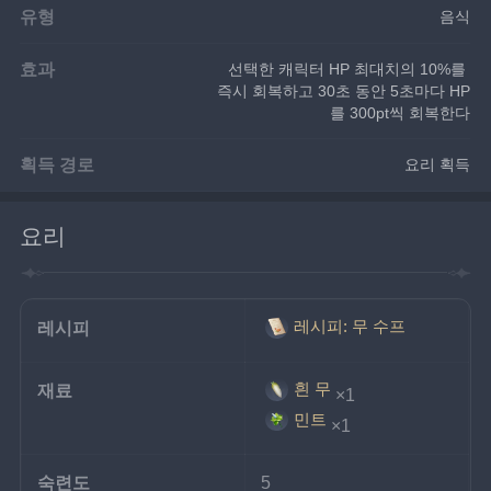
유형
음식
효과
선택한 캐릭터 HP 최대치의 10%를 
즉시 회복하고 30초 동안 5초마다 HP
를 300pt씩 회복한다
획득 경로
요리 획득
요리
레시피: 무 수프
레시피
흰 무
재료
×1
민트
×1
숙련도
5