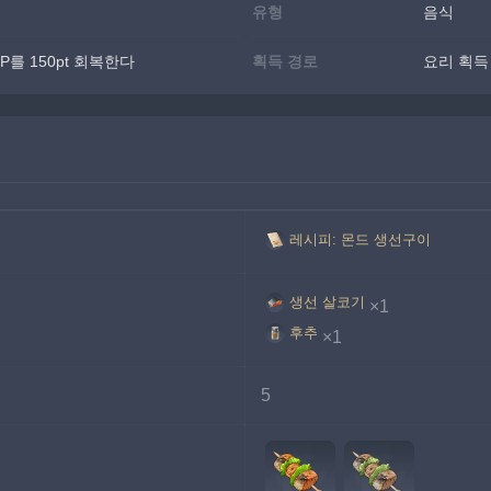
유형
음식
를 150pt 회복한다
획득 경로
요리 획득
레시피: 몬드 생선구이
생선 살코기
×1
후추
×1
5