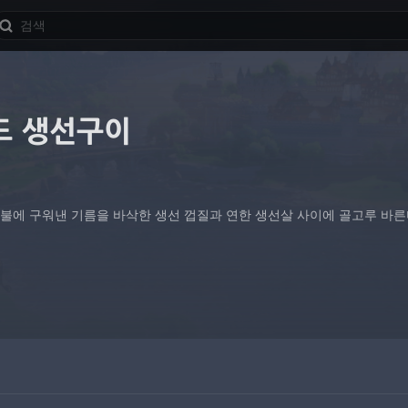
드 생선구이
 불에 구워낸 기름을 바삭한 생선 껍질과 연한 생선살 사이에 골고루 바른다