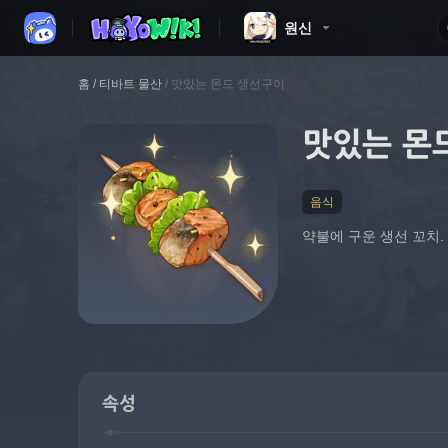
원신
홈
/
티바트 물산
/
맛있는 몬드 생선구이
맛있는 몬
음식
약불에 구운 생선 꼬치.
속성