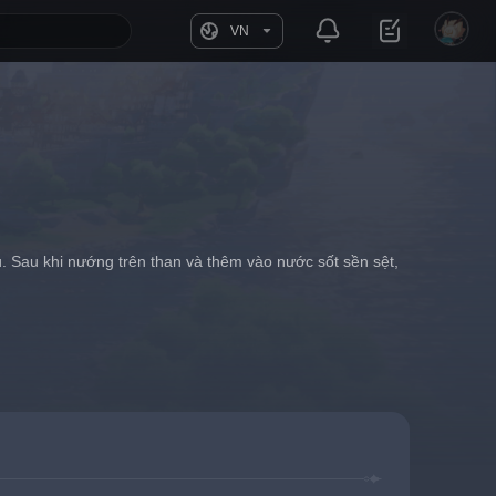
VN
Sau khi nướng trên than và thêm vào nước sốt sền sệt, 