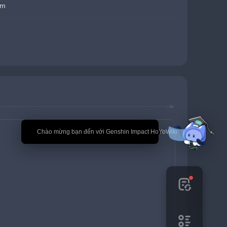
ẩm
🎉 Chào mừng bạn đến với Genshin Impact HoYoWiki