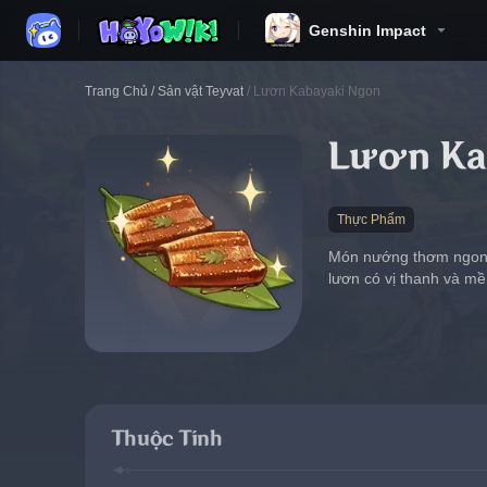
Genshin Impact
Trang Chủ
/
Sản vật Teyvat
/
Lươn Kabayaki Ngon
Lươn Ka
Thực Phẩm
Món nướng thơm ngon. 
lươn có vị thanh và mề
Thuộc Tính