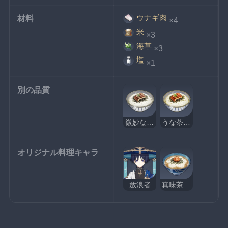
ウナギ肉
材料
×4
米
×3
海草
×3
塩
×1
別の品質
微妙なうな茶漬け
うな茶漬け
オリジナル料理キャラ
放浪者
真味茶漬け