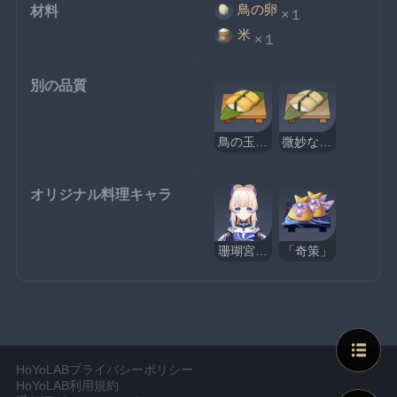
鳥の卵
材料
×１
米
×１
別の品質
鳥の玉子寿司
微妙な鳥の玉子寿司
オリジナル料理キャラ
珊瑚宮心海
「奇策」
HoYoLABプライバシーポリシー
HoYoLAB利用規約