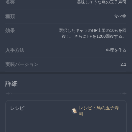
名称
美味しそうな鳥の玉子寿司
種類
食べ物
効果
選択したキャラのHP上限の10%を回
復し、さらにHPを1200回復する。
入手方法
料理を作る
実装バージョン
2.1
詳細
レシピ：鳥の玉子寿
レシピ
司