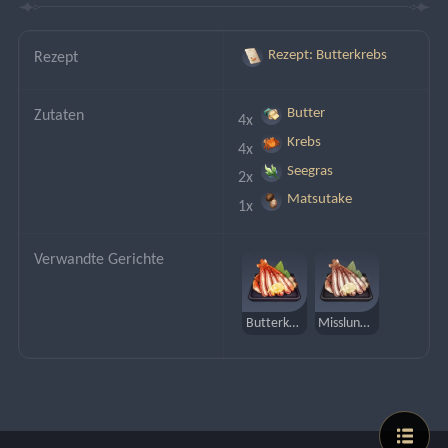
Rezept: Butterkrebs
Rezept
Butter
Zutaten
4x 
Krebs
4x 
Seegras
2x 
Matsutake
1x 
Verwandte Gerichte
Butterkrebs
Misslungener Butterkrebs