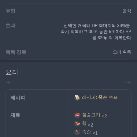
유형
음식
효과
선택한 캐릭터 HP 최대치의 28%를 
즉시 회복하고 30초 동안 5초마다 HP
를 620pt씩 회복한다
획득 경로
요리 획득
요리
레시피: 죽순 수프
레시피
짐승고기
재료
×2
햄
×2
죽순
×1