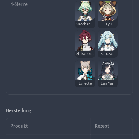
4-Sterne
Saccharose
Sayu
Shikanoin Heizou
Faruzan
Lynette
Lan Yan
Herstellung
Produkt
Rezept