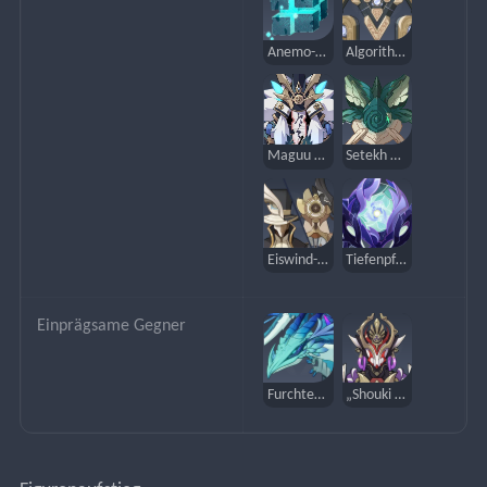
Anemo-Hypostase
Algorithmus der semi-inkonstanten Matrix des Observierer-Netzwerks
Maguu Kenki
Setekh Wenut
Eiswind-Suite
Tiefenpflanze – Typ 1
Einprägsame Gegner
Furchterregender Sturmschrecken
„Shouki no Kami“