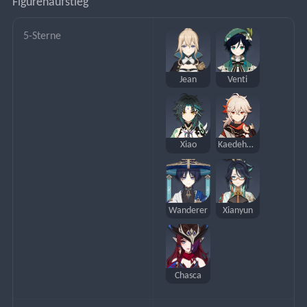
Figurenaufstieg
5-Sterne
Jean
Venti
Xiao
Kaedehara Kazuha
Wanderer
Xianyun
Chasca