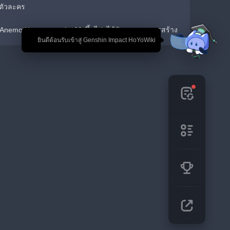
นตัวละคร
nemo Hypostases Lv.60 ขึ้นไป  ได้รับจากการสรรสร้าง
🎉 ยินดีต้อนรับเข้าสู่ Genshin Impact HoYoWiki