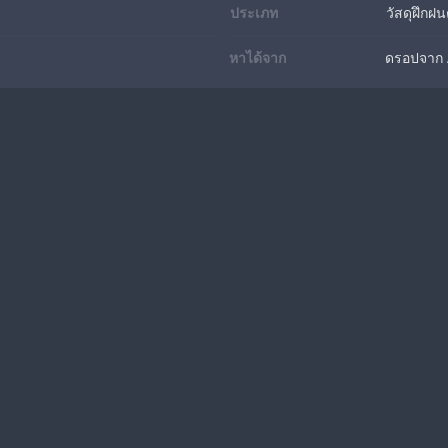
ประเภท
วัสดุฝึกฝ
หาได้จาก
ดรอปจาก A