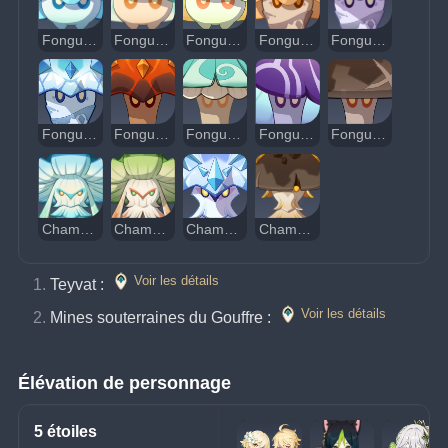
Fongus Hydro flottant
Fongus Anémo flottant
Fongus Dendro flottant
Fongus Pyro tournoyant
Fongus Électro tournoyant
Fongus Cryo tournoyant
Fongus Pyro extensible
Fongus Anémo extensible
Fongus Électro extensible
Fongus Géo extensible
Champihydro terré
Champidendro ailé
Champicryo ailé
Champigéo terré
Voir les détails
Teyvat : 
Voir les détails
Mines souterraines du Gouffre : 
Élévation de personnage
5 étoiles