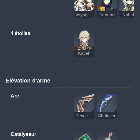
Voyageur (Dendro)
Tighnari
Nahida
4 étoiles
Kaveh
Élévation d'arme
Arc
Descendant du soleil flamboyant
Chalutier
Catalyseur