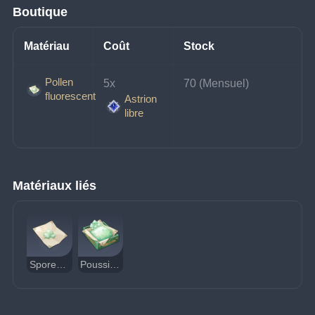
Boutique
Matériau
Coût
Stock
Pollen
5x 
70 (Mensuel)
fluorescent
Astrion
libre
Matériaux liés
Spores de Fongus
Poussière cristalline de sporange