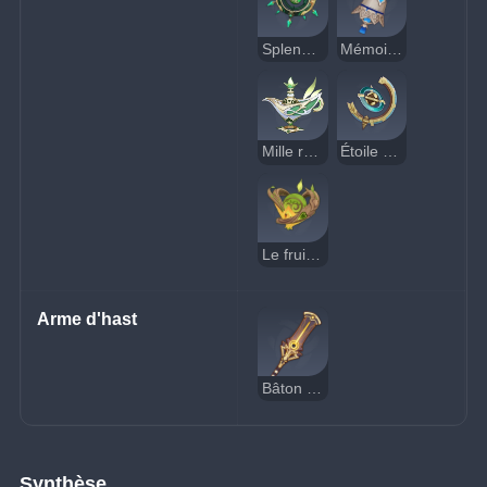
Splendeur de l'azur
Mémoire de Tulaytullah
Mille rêves flottants
Étoile du soir errante
Le fruit de l'accomplissement
Arme d'hast
Bâton des sables écarlates
Synthèse