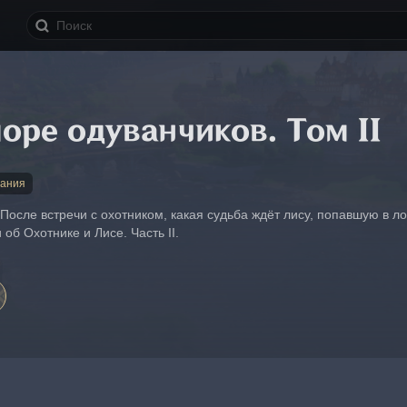
оре одуванчиков. Том II
дания
После встречи с охотником, какая судьба ждёт лису, попавшую в л
об Охотнике и Лисе. Часть II.