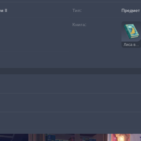
м II
Тип:
Предмет 
Книга:
Лиса в море одуванчиков