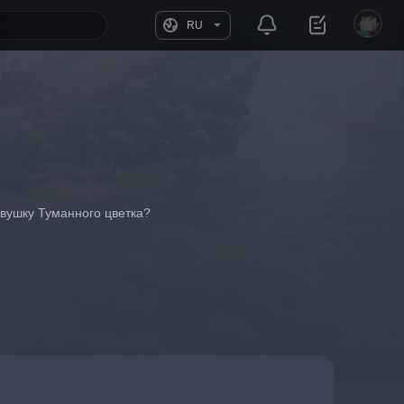
RU
овушку Туманного цветка?