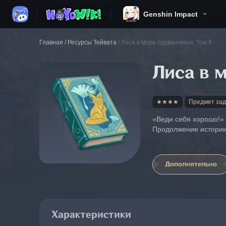
Genshin Impact
Главная
/
Ресурсы Тейвата
/
Лиса в море одуванчиков. Том II
Лиса в м
★★★★
Предмет за
«Веди себя хорошо!» 
Продолжение истории 
Дополнительно
Характеристики