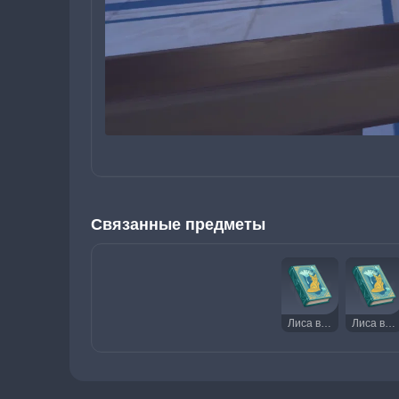
Связанные предметы
Лиса в море одуванчиков. Том I
Лиса в море одуванчиков. Том III