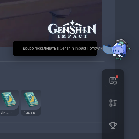
🎉 Добро пожаловать в Genshin Impact HoYoWiki!
Лиса в море одуванчиков. Том X
Лиса в море одуванчиков. Том XI