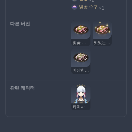
벚꽃 수구
×1
다른 버전
벚꽃 모찌
맛있는 벚꽃 모찌
이상한 벚꽃 모찌
관련 캐릭터
카미사토 아야카