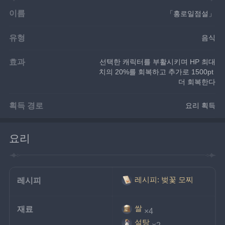
이름
「홍로일점설」
유형
음식
효과
선택한 캐릭터를 부활시키며 HP 최대
치의 20%를 회복하고 추가로 1500pt 
더 회복한다
획득 경로
요리 획득
요리
레시피: 벚꽃 모찌
레시피
쌀
재료
×4
설탕
×2