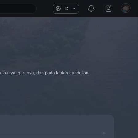
ID
a ibunya, gurunya, dan pada lautan dandelion.