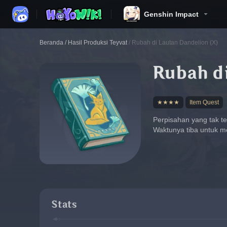
Genshin Impact
Beranda
/
Hasil Produksi Teyvat
/
Rubah di Lautan Dandelion (X)
Rubah di
★★★★
Item Quest
Perpisahan yang tak te
Waktunya tiba untuk me
Stats