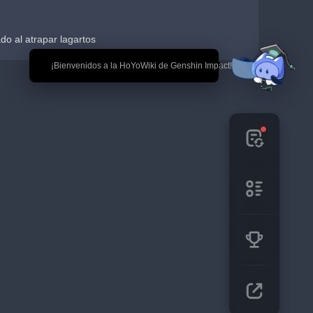
do al atrapar lagartos
🎉 ¡Bienvenidos a la HoYoWiki de Genshin Impact!