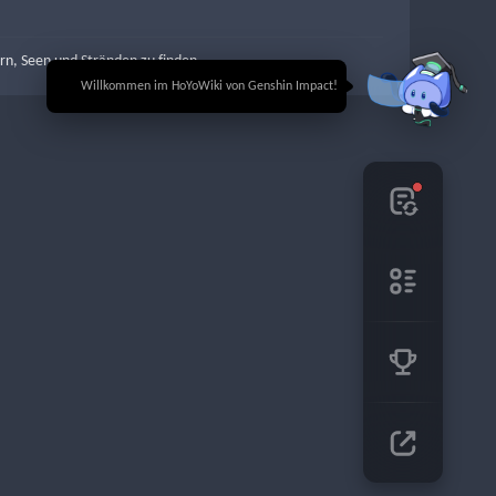
ern, Seen und Stränden zu finden
🎉 Willkommen im HoYoWiki von Genshin Impact!