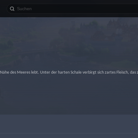
r Nähe des Meeres lebt. Unter der harten Schale verbirgt sich zartes Fleisch, das