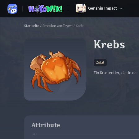
Genshin Impact
Startseite
/
Produkte von Teyvat
/
Krebs
Krebs
Zutat
Ein Krustentier, das in de
Attribute