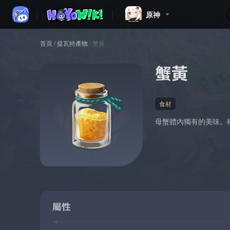
原神
首頁
/
提瓦特產物
/
蟹黃
蟹黃
食材
母蟹體內獨有的美味。
屬性