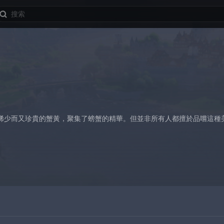
稀少而又珍貴的蟹黃，聚集了螃蟹的精華。但並非所有人都擅於品嚐這種