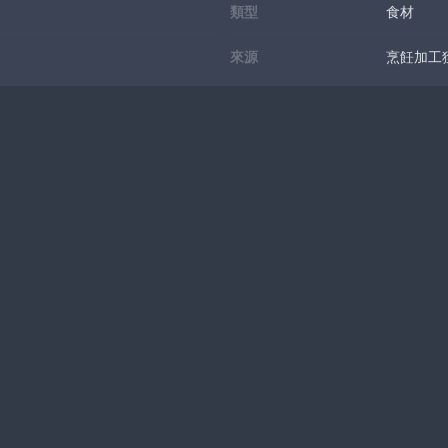
類型
食材
來源
烹飪加工