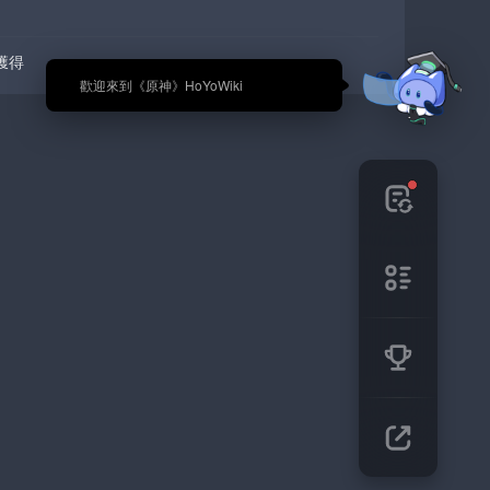
獲得
🎉 歡迎來到《原神》HoYoWiki