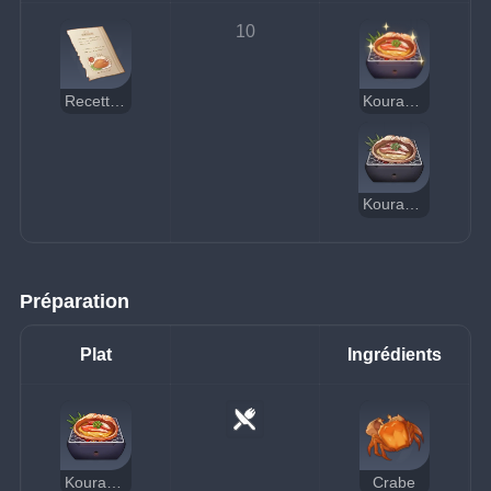
10
Recette : Kourayaki d'œufs de crabe
Kourayaki d'œufs de crabe (délicieux)
Kourayaki d'œufs de crabe (suspect)
Préparation
Plat
Ingrédients
Kourayaki d'œufs de crabe
Crabe