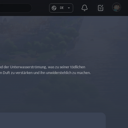
DE
nd der Unterwasserströmung, was zu seiner tödlichen 
en Duft zu verstärken und ihn unwiderstehlich zu machen.