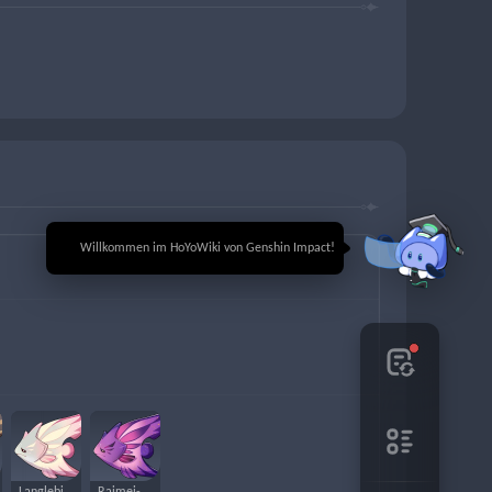
🎉 Willkommen im HoYoWiki von Genshin Impact!