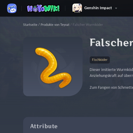
Genshin Impact
Startseite
/
Produkte von Teyvat
/
Falscher Wurmköder
Falsche
Fischköder
Dieser imitierte Wurmköd
Anziehungskraft auf überm
Zum Fangen von Schmetter
Attribute