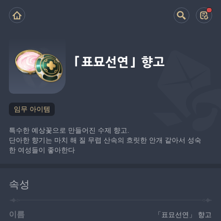
「표묘선연」 향고
임무 아이템
특수한 예상꽃으로 만들어진 수제 향고.
단아한 향기는 마치 해 질 무렵 산속의 흐릿한 안개 같아서 성숙
한 여성들이 좋아한다
속성
이름
「표묘선연」 향고