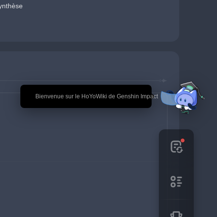
ynthèse
🎉 Bienvenue sur le HoYoWiki de Genshin Impact