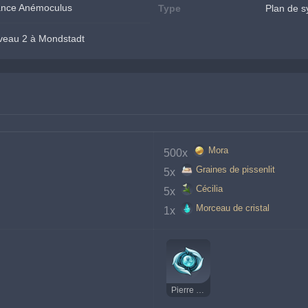
onance Anémoculus
Type
Plan de s
veau 2 à Mondstadt
Mora
500x 
Graines de pissenlit
5x 
Cécilia
5x 
Morceau de cristal
1x 
Pierre de résonance Anémoculus