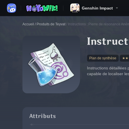
Genshin Impact
Accueil
/
Produits de Teyvat
/
Instructions : Pierre de résonance An
Instruct
Plan de synthèse
★★
Instructions détaillées
capable de localiser l
Attributs