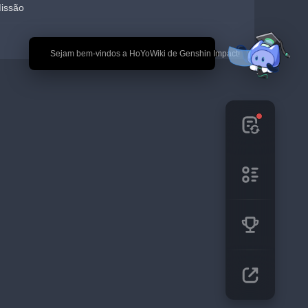
Missão
🎉 Sejam bem-vindos a HoYoWiki de Genshin Impact!