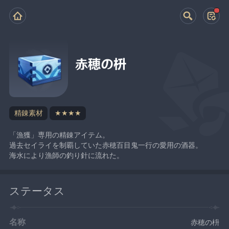
赤穂の枡
精錬素材
★★★★
「漁獲」専用の精錬アイテム。
過去セイライを制覇していた赤穂百目鬼一行の愛用の酒器。
海水により漁師の釣り針に流れた。
ステータス
名称
赤穂の枡