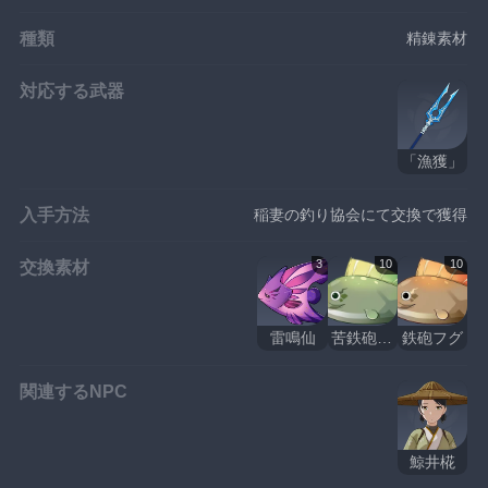
種類
精錬素材
対応する武器
「漁獲」
入手方法
稲妻の釣り協会にて交換で獲得
交換素材
3
10
10
雷鳴仙
苦鉄砲フグ
鉄砲フグ
関連するNPC
鯨井椛