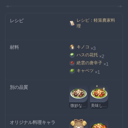
レシピ：軽策農家料
レシピ
理
キノコ
材料
×3
ハスの花托
×2
絶雲の唐辛子
×1
キャベツ
×1
別の品質
微妙な軽策農家料理
美味しそうな軽策農家料理
オリジナル料理キャラ