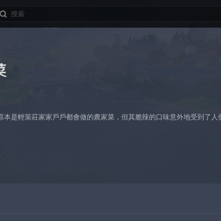
菜
原本是輕策莊家家戶戶都會做的農家菜，但其脆辣的口味意外地受到了人