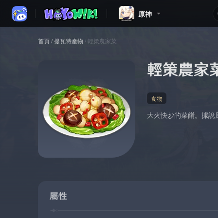
原神
首頁
/
提瓦特產物
/
輕策農家菜
輕策農家
食物
大火快炒的菜餚。據說
屬性