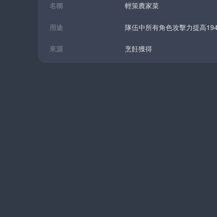
名稱
輕策農家菜
用途
隊伍中所有角色攻擊力提高19
來源
烹飪獲得