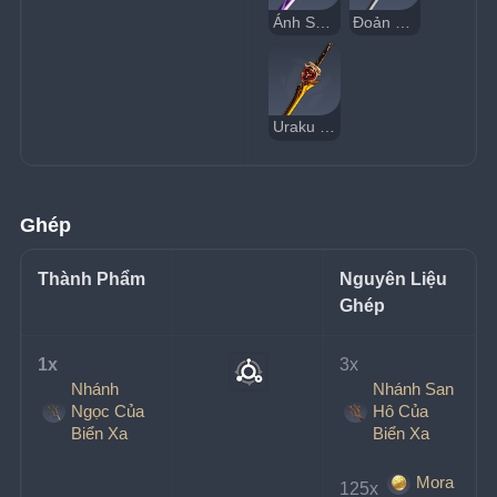
Ánh Sáng Đêm Sương Mù
Đoản Đao Amenoma
Uraku Misugiri
Ghép
Thành Phẩm
Nguyên Liệu 
Ghép
1x 
3x 
Nhánh
Nhánh San
Ngọc Của
Hô Của
Biển Xa
Biển Xa
Mora
125x 