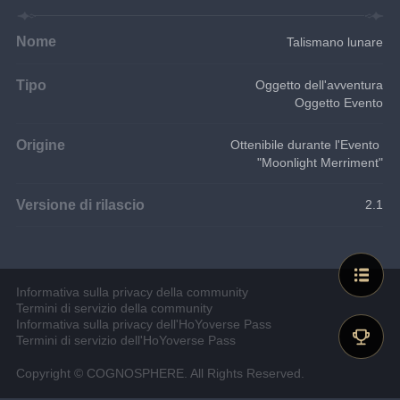
Nome
Talismano lunare
Tipo
Oggetto dell'avventura
Oggetto Evento
Origine
Ottenibile durante l'Evento 
"Moonlight Merriment"
Versione di rilascio
2.1
Informativa sulla privacy della community
Termini di servizio della community
Informativa sulla privacy dell'HoYoverse Pass
Termini di servizio dell'HoYoverse Pass
Copyright © COGNOSPHERE. All Rights Reserved.