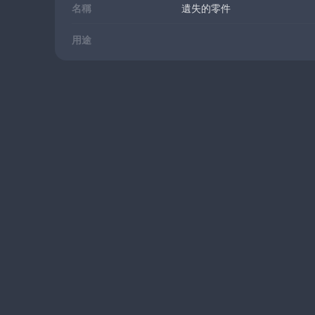
名稱
遺失的零件
用途