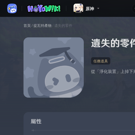
原神
首頁
/
提瓦特產物
/
遺失的零件
遺失的零
任務道具
從「淨化裝置」上掉下
屬性