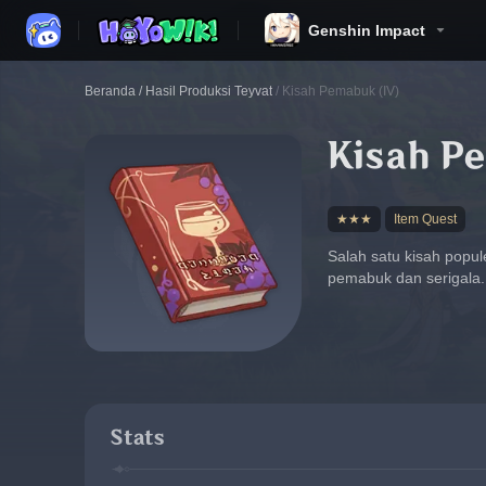
Genshin Impact
Beranda
/
Hasil Produksi Teyvat
/
Kisah Pemabuk (IV)
Kisah P
★★★
Item Quest
Salah satu kisah popul
pemabuk dan serigala.
Stats