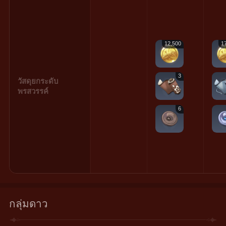
12,500
1
3
วัสดุยกระดับ
พรสวรรค์
6
กลุ่มดาว