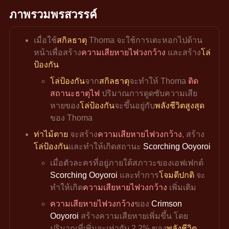
ภาพรวมพรสวรรค์
เมื่อใช้
สกิลธาตุ
 Thoma จะใช้การเตะหอกไปด้าน
หน้าเพื่อสร้าง
ความเสียหายไฟวงกว้าง 
และสร้าง
โล่
ป้องกัน
โล่ป้องกัน
จาก
สกิลธาตุ
จะทำให้ Thoma 
ติด
สถานะธาตุไฟ 
ปริมาณการดูดซับความเสีย
หายของ
โล่ป้องกัน
จะขึ้นอยู่กับ
พลังชีวิตสูงสุด
ของ Thoma
ท่าไม้ตาย
 จะสร้าง
ความเสียหายไฟวงกว้าง
, สร้าง
โล่ป้องกัน
และทำให้เกิดสถานะ 
Scorching Ooyoroi
เมื่อตัวละครที่อยู่ภายใต้สภาวะของเอฟเฟกต์ 
Scorching Ooyoroi
 และทำการ
โจมตีปกติ
 จะ
ทำให้เกิด
ความเสียหายไฟวงกว้าง 
เพิ่มเติม
ความเสียหายไฟวงกว้าง
ของ 
Crimson 
Ooyoroi
 สร้างความเสียหายเพิ่มขึ้น โดย
ปริมาณที่เพิ่มจะเท่ากับ 2.2% ของ
พลังชีวิต