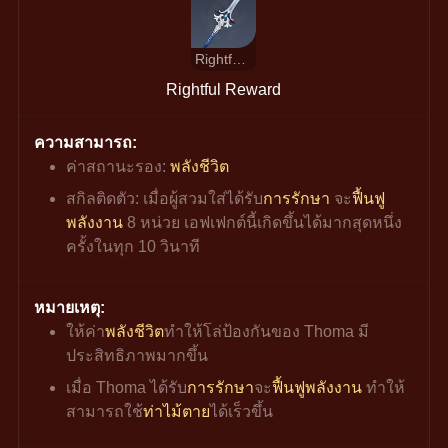
Rightful Reward
Rightful Reward
ความสามารถ:
ค่าสถานะรอง: 
พลังชีวิต
สกิลติดตัว: เมื่อผู้สวมใส่ได้รับ
การรักษา
 จะ
ฟื้นฟู
พลังงาน
 8 หน่วย เอฟเฟกต์นี้เกิดขึ้นได้มากสุดหนึ่ง
ครั้งในทุก 10 วินาที
หมายเหตุ:
ให้ค่า
พลังชีวิต
ทำให้โล่ป้องกันของ Thoma มี
ประสิทธิภาพมากขึ้น
เมื่อ Thoma ได้รับ
การรักษา
จะ
ฟื้นฟูพลังงาน 
ทำให้
สามารถใช้
ท่าไม้ตาย
ได้เร็วขึ้น