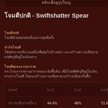
คลิกเพื่อดูรูปใหญ่
โจมตีปกติ - Swiftshatter Spear
โจมตีปกติ
โจมตีด้วยหอกต่อเนื่องมากสุดสี่ครั้ง
ชาร์จโจมตี
ใช้พลังกายปริมาณหนึ่งเพื่อพุ่งไปข้างหน้า และสร้างความเสียหาย
แก่ศัตรูที่อยู่ในเส้นทาง
โจมตีพุ่งลงจากอากาศ
กระโจนจากกลางอากาศลงมายังพื้นดิน เพื่อโจมตีศัตรูที่อยู่ในเส้น
ทางการโจมตี โดยจะสร้างความเสียหายวงกว้างเมื่อลงถึงพื้น
Level
Lv.1
Lv.2
Lv.
ความเสียหายขั้น 1
44.4%
48%
51.