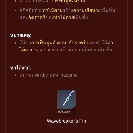
ค่าสถานะรอง: 
การฟื้นฟูพลังงาน
สกิลติดตัว: 
ท่าไม้ตาย
สร้าง
ความเสียหาย
เพิ่มขึ้น 
และ
อัตราคริ
ของ
ท่าไม้ตาย
เพิ่มขึ้น
หมายเหตุ:
ให้ค่า
การฟื้นฟูพลังงาน
, 
อัตราคริ
 และทำให้
ท่า
ไม้ตาย
ของ Thoma สร้างความเสียหายเพิ่มขึ้น
หาได้จาก:
สมาคมตกปลาแห่ง Inazuma
Wavebreaker's Fin
Wavebreaker's Fin