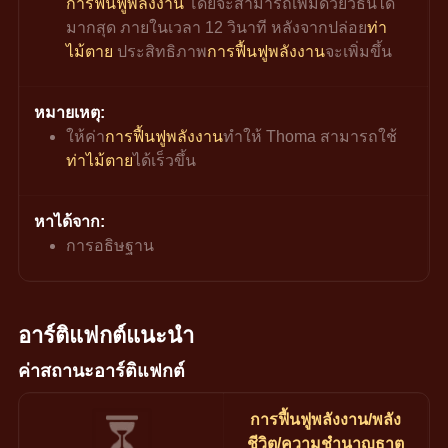
การฟื้นฟูพลังงาน
 โดยจะสามารถเพิ่มด้วยวิธีนี้ได้
มากสุด ภายในเวลา 12 วินาที หลังจากปล่อย
ท่า
ไม้ตาย
 ประสิทธิภาพ
การฟื้นฟูพลังงาน
จะเพิ่มขึ้น
หมายเหตุ:
ให้ค่า
การฟื้นฟูพลังงาน
ทำให้ 
Thoma
 สามารถใช้
ท่าไม้ตาย
ได้
เร็วขึ้น
หาได้จาก:
การอธิษฐาน
อาร์ติแฟกต์แนะนำ
ค่าสถานะอาร์ติแฟกต์
การฟื้นฟูพลังงาน/พลัง
ชีวิต/ความชำนาญธาตุ