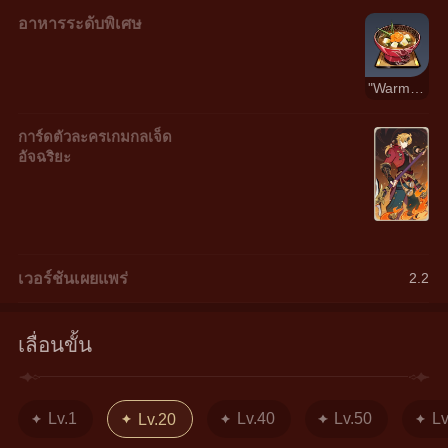
อาหารระดับพิเศษ
"Warmth"
การ์ดตัวละครเกมกลเจ็ด
อัจฉริยะ
เวอร์ชันเผยแพร่
2.2
เลื่อนขั้น
Lv.1
Lv.40
Lv.50
Lv
Lv.20