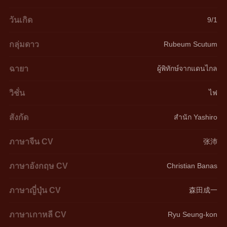
วันเกิด
9/1
กลุ่มดาว
Rubeum Scutum
ฉายา
ผู้พิทักษ์จากแดนไกล
วิชั่น
ไฟ
สังกัด
สำนัก Yashiro
ภาษาจีน CV
张沛
ภาษาอังกฤษ CV
Christian Banas
ภาษาญี่ปุ่น CV
森田成一
ภาษาเกาหลี CV
Ryu Seung-kon