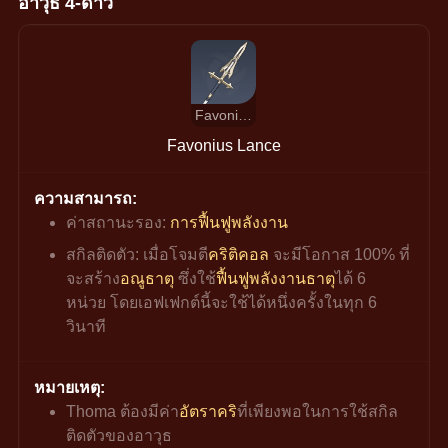
อาวุธ 4-ดาว
Favonius Lance
Favonius Lance
ความสามารถ:
ค่าสถานะรอง: 
การฟื้นฟูพลังงาน
สกิลติดตัว: เมื่อโจมตี
คริติคอล
 จะมีโอกาส 100% ที่
จะสร้าง
อณูธาตุ
 ซึ่งใช้
ฟื้นฟูพลังงานธาตุ
ได้ 6 
หน่วย โดยเอฟเฟกต์นี้จะใช้ได้หนึ่งครั้งในทุก 6 
วินาที
หมายเหตุ:
Thoma ต้องมีค่า
อัตราคริ
ที่เพียงพอในการใช้สกิล
ติดตัวของอาวุธ