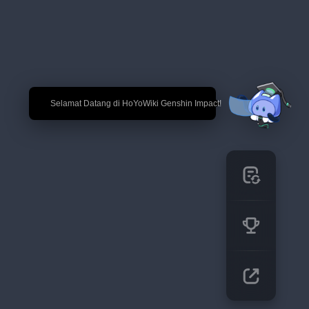
🎉 Selamat Datang di HoYoWiki Genshin Impact!