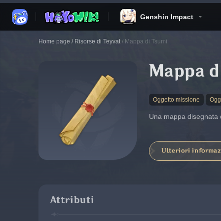
Genshin Impact
Home page
/
Risorse di Teyvat
/
Mappa di Tsumi
Mappa d
Oggetto missione
Ogg
Una mappa disegnata da
Ulteriori informaz
Attributi