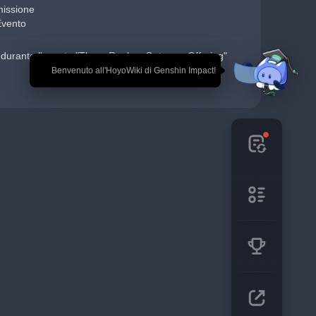
missione
Evento
e durante l'evento "Three Realms Gateway Offering"
🎉 Benvenuto all'HoyoWiki di Genshin Impact!