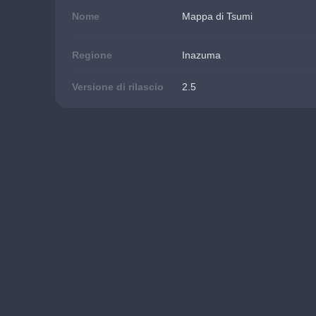
Nome
Mappa di Tsumi
Regione
Inazuma
Versione di rilascio
2.5