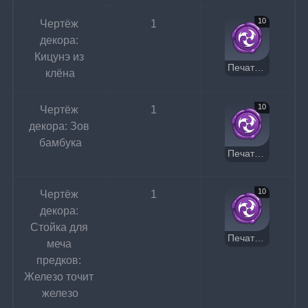
10
Чертёж 
1
декора: 
Кицунэ из 
Печать Электро
клёна
10
Чертёж 
1
декора: Зов 
бамбука
Печать Электро
10
Чертёж 
1
декора: 
Стойка для 
Печать Электро
меча 
предков: 
Железо точит 
железо