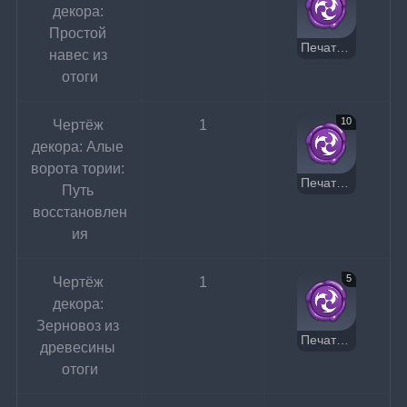
декора: 
Простой 
Печать Электро
навес из 
отоги
10
Чертёж 
1
декора: Алые 
ворота тории: 
Печать Электро
Путь 
восстановлен
ия
5
Чертёж 
1
декора: 
Зерновоз из 
Печать Электро
древесины 
отоги