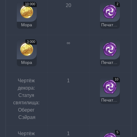
10 000
2
20
Мора
Печать Электро
3 000
∞
Мора
Печать Электро
10
Чертёж 
1
декора: 
Статуя 
Печать Электро
святилища: 
Оберег 
Сэйрая
5
Чертёж 
1