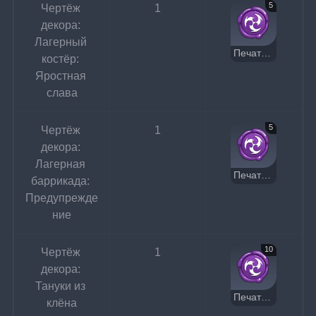
5
Чертёж 
1
декора: 
Лагерный 
Печать Электро
костёр: 
Яростная 
слава
5
Чертёж 
1
декора: 
Лагерная 
Печать Электро
баррикада: 
Предупрежде
ние
10
Чертёж 
1
декора: 
Тануки из 
Печать Электро
клёна