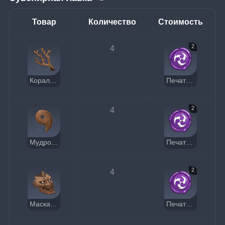
Товар
Количество
Стоимость
2
4
Коралловая ветвь внешних морей
Печать Электро
2
4
Мудрость Наруками
Печать Электро
2
4
Маска злого военачальника
Печать Электро